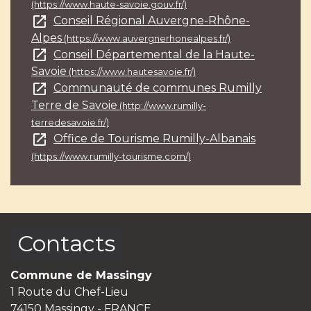
(https://www.haute-savoie.gouv.fr/)
open_in_new
Conseil Régional Auvergne-Rhône-
Alpes
(https://www.auvergnerhonealpes.fr/)
open_in_new
Conseil Départemental de la Haute-
Savoie
(https://www.hautesavoie.fr/)
open_in_new
Communauté de communes Rumilly
Terre de Savoie
(http://www.rumilly-
terredesavoie.fr/)
open_in_new
Office de Tourisme Rumilly-Albanais
(https://www.rumilly-tourisme.com/)
Contacts
Commune de Massingy
1 Route du Chef-Lieu
74150 Massingy - FRANCE