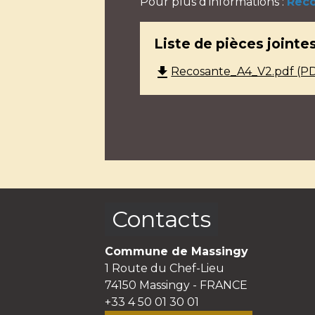
Pour plus d'informations :
Reco
Liste de pièces jointe
file_download
Recosante_A4_V2.pdf (PDF
Contacts
Commune de Massingy
1 Route du Chef-Lieu
74150 Massingy - FRANCE
+33 4 50 01 30 01