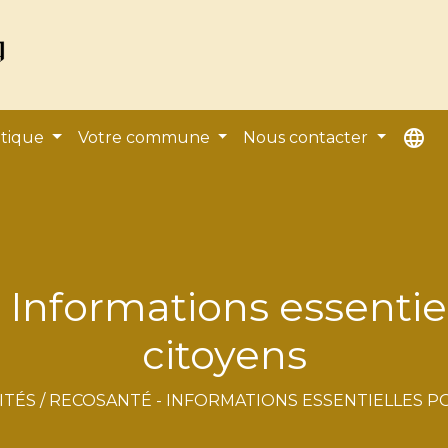
language
atique
Votre commune
Nous contacter
 Informations essentiel
citoyens
ITÉS
/
RECOSANTÉ - INFORMATIONS ESSENTIELLES P