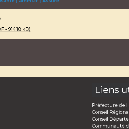
santé | ameli.fr | Assuré
s
 - 914.18 kB)
Liens ut
Préfecture de 
Conseil Région
Conseil Départe
Communauté de