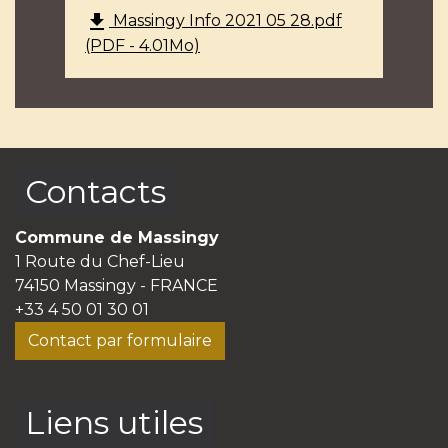
file_download
Massingy Info 2021 05 28.pdf
(PDF - 4.01Mo)
Contacts
Commune de Massingy
1 Route du Chef-Lieu
74150 Massingy - FRANCE
+33 4 50 01 30 01
Contact par formulaire
Liens utiles