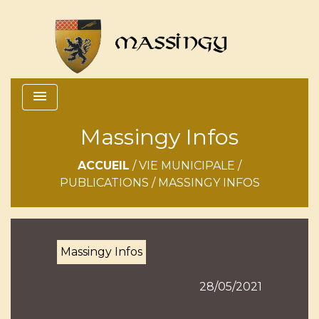
menu
Massingy Infos
ACCUEIL
/
VIE MUNICIPALE
/
PUBLICATIONS
/
MASSINGY INFOS
Massingy Infos
28/05/2021