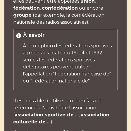
elles peuvent être appelées
union
,
fédération
,
confédération
ou encore
groupe
(par exemple, la confédération
nationale des radios associatives).
À savoir
info
À l'exception des fédérations sportives
agréées à la date du 16 juillet 1992,
seules les fédérations sportives
délégataires peuvent utiliser
l'appellation "Fédération française de"
ou "Fédération nationale de".
Il est possible d'utiliser un nom faisant
référence à l'activité de l'association
(
association sportive de ...
,
association
culturelle de ...
).