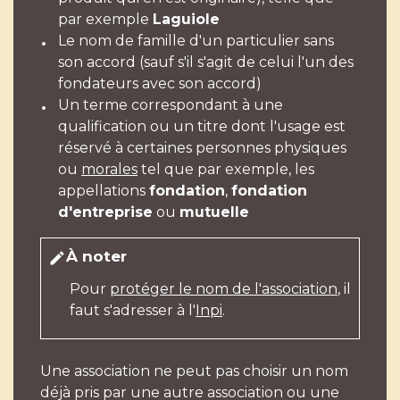
par exemple
Laguiole
Le nom de famille d'un particulier sans
son accord (sauf s'il s'agit de celui l'un des
fondateurs avec son accord)
Un terme correspondant à une
qualification ou un titre dont l'usage est
réservé à certaines personnes physiques
ou
morales
tel que par exemple, les
appellations
fondation
,
fondation
d'entreprise
ou
mutuelle
À noter
edit
Pour
protéger le nom de l'association
, il
faut s'adresser à l'
Inpi
.
Une association ne peut pas choisir un nom
déjà pris par une autre association ou une