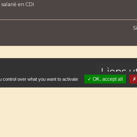
salarié en CDI
S
Liens ut
 control over what you want to activate
OK, accept all
Préfecture de 
Conseil Région
Conseil Départe
Communauté de
Office de Touri