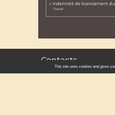
Indemnité de licenciement du 
Travail
Contacts
This site uses cookies and gives you
Commune de Massingy
1 Route du Chef-Lieu
74150 Massingy - FRANCE
+33 4 50 01 30 01
Contact par formulaire