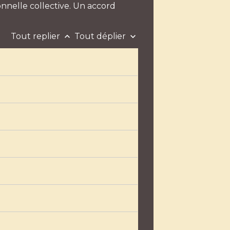
nelle collective. Un accord
Tout replier
Tout déplier
keyboard_arrow_up
keyboard_arrow_down