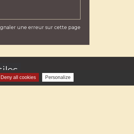
ignaler une erreur sur cette page
iles
Deny all cookies
Personalize
Haute-Savoie
al Auvergne-Rhône-Alpes
mental de la Haute-Savoie
 communes Rumilly Terre de Savoie
sme Rumilly-Albanais