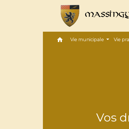
home
Vie municipale
Vie pr
Vos d