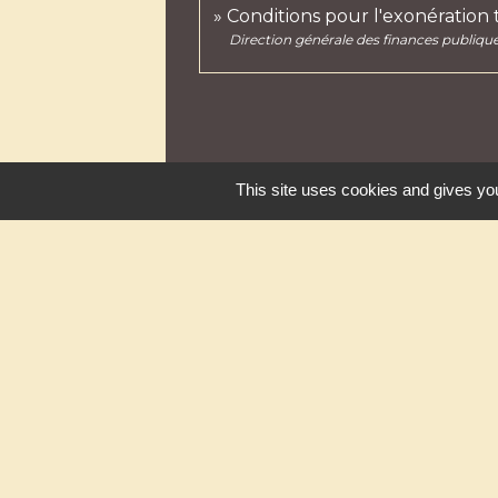
Conditions pour l'exonération
Direction générale des finances publiqu
This site uses cookies and gives you
Contacts
Commune de Massingy
1 Route du Chef-Lieu
74150 Massingy - FRANCE
+33 4 50 01 30 01
Contact par formulaire