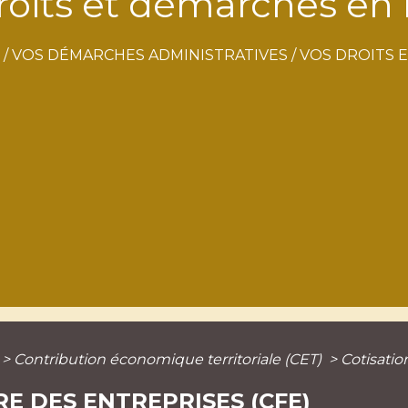
roits et démarches en 
/
VOS DÉMARCHES ADMINISTRATIVES
/
VOS DROITS 
>
Contribution économique territoriale (CET)
>
Cotisatio
E DES ENTREPRISES (CFE)