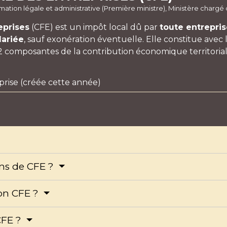
formation légale et administrative (Première ministre), Ministère chargé
eprises
(CFE) est un impôt local dû par
toute entrepri
lariée
, sauf exonération éventuelle. Elle constitue avec l
 2 composantes de la contribution économique territorial
prise (créée cette année)
ons de CFE ?
ion CFE ?
CFE ?