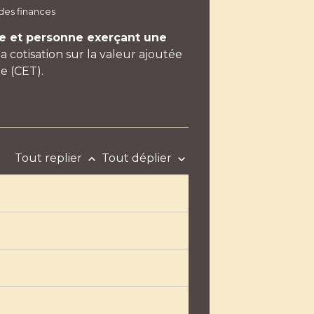
 des finances
se et personne exerçant une
a cotisation sur la valeur ajoutée
e (CET).
Tout replier
Tout déplier
keyboard_arrow_up
keyboard_arrow_down