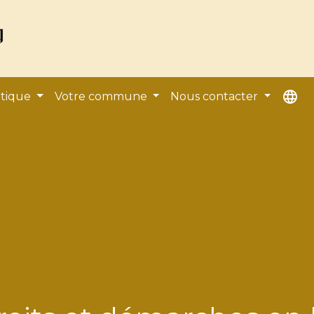
language
atique
Votre commune
Nous contacter