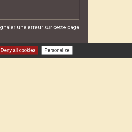
ignaler une erreur sur cette page
Deny all cookies
Personalize
iles
Haute-Savoie
al Auvergne-Rhône-Alpes
mental de la Haute-Savoie
 communes Rumilly Terre de Savoie
sme Rumilly-Albanais