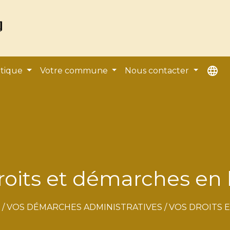
language
atique
Votre commune
Nous contacter
roits et démarches en 
/
VOS DÉMARCHES ADMINISTRATIVES
/
VOS DROITS 