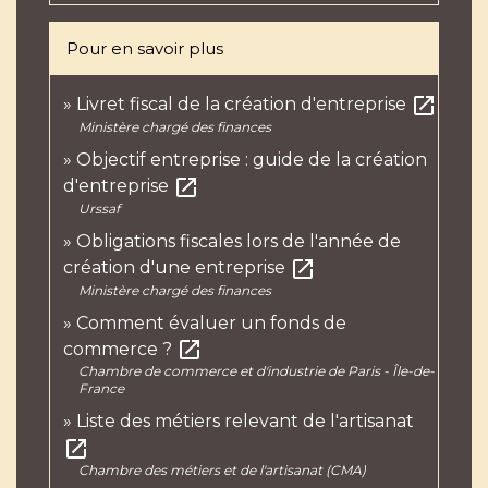
Pour en savoir plus
open_in_new
Livret fiscal de la création d'entreprise
Ministère chargé des finances
Objectif entreprise : guide de la création
open_in_new
d'entreprise
Urssaf
Obligations fiscales lors de l'année de
open_in_new
création d'une entreprise
Ministère chargé des finances
Comment évaluer un fonds de
open_in_new
commerce ?
Chambre de commerce et d'industrie de Paris - Île-de-
France
Liste des métiers relevant de l'artisanat
open_in_new
Chambre des métiers et de l'artisanat (CMA)