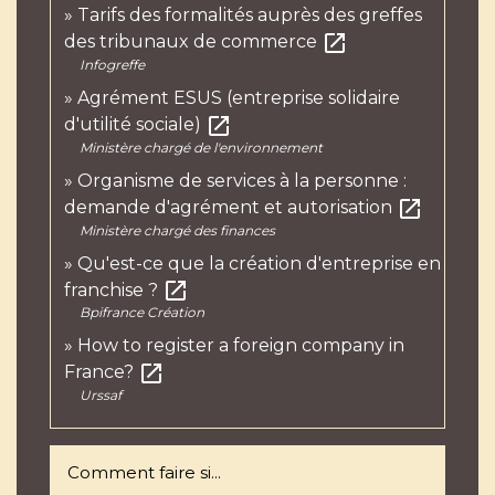
Tarifs des formalités auprès des greffes
open_in_new
des tribunaux de commerce
Infogreffe
Agrément ESUS (entreprise solidaire
open_in_new
d'utilité sociale)
Ministère chargé de l'environnement
Organisme de services à la personne :
open_in_new
demande d'agrément et autorisation
Ministère chargé des finances
Qu'est-ce que la création d'entreprise en
open_in_new
franchise ?
Bpifrance Création
How to register a foreign company in
open_in_new
France?
Urssaf
Comment faire si...