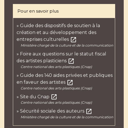
Pour en savoir plus
Guide des dispositifs de soutien à la
création et au développement des
open_in_new
entreprises culturelles
Ministère chargé de la culture et de la communication
Foire aux questions sur le statut fiscal
open_in_new
des artistes plasticiens
Centre national des arts plastiques (Cnap)
Guide des 140 aides privées et publiques
open_in_new
en faveur des artistes
Centre national des arts plastiques (Cnap)
open_in_new
Site du Cnap
Centre national des arts plastiques (Cnap)
open_in_new
Sécurité sociale des auteurs
Ministère chargé de la culture et de la communication